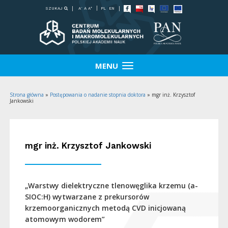
-
+
SZUKAJ
PL
EN
A
A
A
MENU
Strona główna
»
Postępowania o nadanie stopnia doktora
»
mgr inż. Krzysztof
Jankowski
mgr inż. Krzysztof Jankowski
„
Warstwy dielektryczne tlenowęglika krzemu (a-
SIOC:H) wytwarzane z prekursorów
krzemoorganicznych metodą CVD inicjowaną
atomowym wodorem”