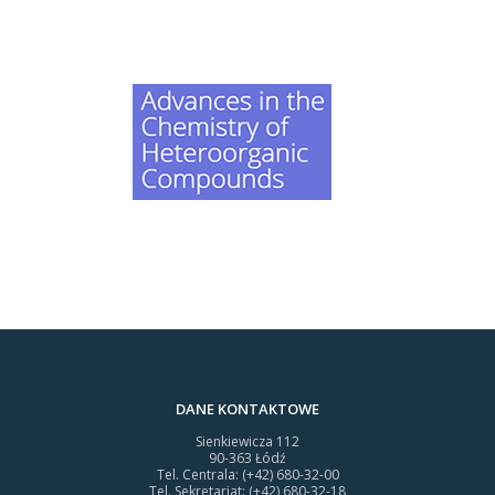
DANE KONTAKTOWE
Sienkiewicza 112
90-363 Łódź
Tel. Centrala: (+42) 680-32-00
Tel. Sekretariat: (+42) 680-32-18