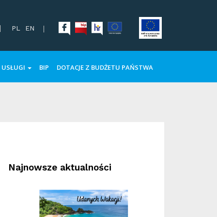
PL
EN
USŁUGI
BIP
DOTACJE Z BUDŻETU PAŃSTWA
Najnowsze aktualności