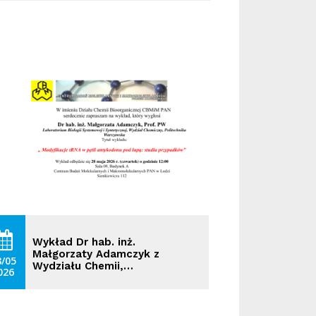
Wykład Dr hab. inż.
Małgorzaty Adamczyk z
8/05
Wydziału Chemii,…
026