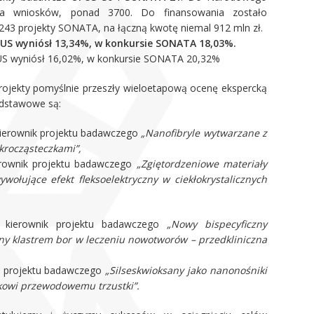
ba wniosków, ponad 3700. Do finansowania zostało
43 projekty SONATA, na łączną kwotę niemal 912 mln zł.
PUS wyniósł 13,34%, w konkursie SONATA 18,03%.
US wyniósł 16,02%, w konkursie SONATA 20,32%
jekty pomyślnie przeszły wieloetapową ocenę ekspercką
odstawowe są:
ierownik projektu badawczego
„Nanofibryle wytwarzane z
krocząsteczkami”,
rownik projektu badawczego
„Zgiętordzeniowe materiały
wołujące efekt fleksoelektryczny w ciekłokrystalicznych
ierownik projektu badawczego
„Nowy bispecyficzny
y klastrem bor w leczeniu nowotworów – przedkliniczna
 projektu badawczego
„Silseskwioksany jako nanonośniki
kowi przewodowemu trzustki”.