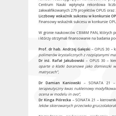
Centrum Nauki wpłynęła rekordowa licz
zakwalifikowanych 279 projektów OPUS oraz 2
Liczbowy wskaźnik sukcesu w konkursie O
Finansowy wskaźnik sukcesu w konkursie OP
W gronie naukowców CBMiM PAN, których pro
i którzy otrzymali finansowanie na badania p
Prof. dr hab. Andrzej Gałęski
– OPUS 30 – k
polimerów krystalicznych z rozplątanymi ma
Dr inż. Rafał Jakubowski
– OPUS 30 – kie
oparte o klatki boranowe jako domieszki wy
matrycach”,
Dr Damian Kaniowski
– SONATA 21 – k
terapeutyczny kwas nukleinowy modyfikowan
ocena w modelu in ovo”,
Dr Kinga Piórecka
– SONATA 21 – kierownik
leków skierowanych przeciwko gruczolakora