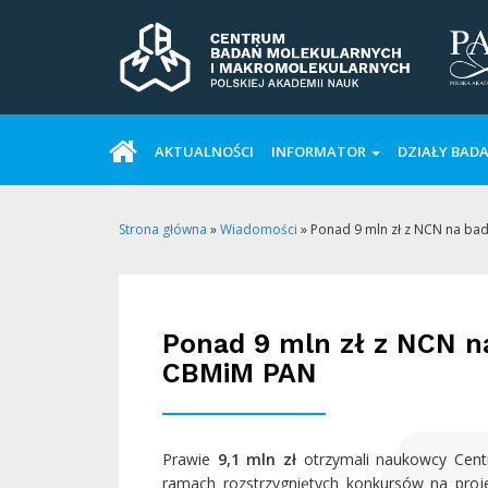
AKTUALNOŚCI
INFORMATOR
DZIAŁY BAD
Strona główna
»
Wiadomości
»
Ponad 9 mln zł z NCN na b
Ponad 9 mln zł z NCN n
CBMiM PAN
Prawie
9,1 mln zł
otrzymali naukowcy Cent
ramach rozstrzygniętych konkursów na pro