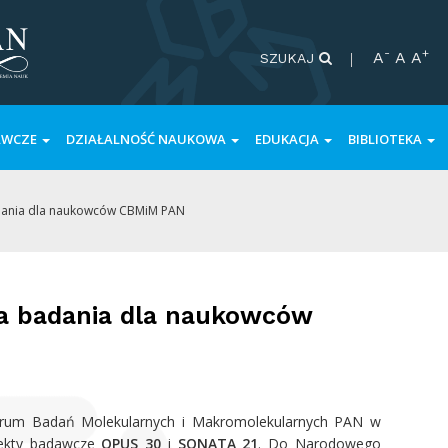
-
+
A
A
A
SZUKAJ
AWCZE
DZIAŁALNOŚĆ NAUKOWA
EDUKACJA
BIBLIOTEKA
adania dla naukowców CBMiM PAN
a badania dla naukowców
rum Badań Molekularnych i Makromolekularnych PAN w
jekty badawcze
OPUS 30
i
SONATA 21
. Do Narodowego