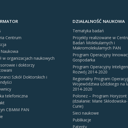
ORMATOR
DZIAŁALNOŚĆ NAUKOWA
s
Tematyka badań
ria Centrum
Projekty realizowane w Cent
Badań Molekularnych i
kcja
Makromolekularnych PAN
 Naukowa
Program Operacyjny Innowac
ał w organizacjach naukowych
Gospodarka
sorowie i doktorzy
Program Operacyjny Inteligen
itowani
Rozwój 2014-2020
ranci Szkół Doktorskich i
Regionalny Program Operacy
ndyści
Województwa Łódzkiego na l
ownicy
2014-2020
ka telefoniczna
Polonez – Program Horyzont
(działanie: Marie Skłodowska-
akt
Curie)
etyn CBMiM PAN
Sieci naukowe
ie
Publikacje
Patenty