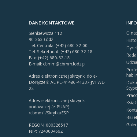
DANE KONTAKTOWE
INF
O na
Sienkiewicza 112
90-363 Łódź
Histo
Tel. Centrala: (+42) 680-32-00
Dyre
Tel. Sekretariat: (+42) 680-32-18
Rada
Fax: (+42) 680-32-18
Udzi
E-mail:
cbmm@cbmm.lodz.pl
Profe
habil
Adres elektronicznej skrzynki do e-
Doręczeń: AE:PL-41486-41337-JVHWE-
Dokto
Stype
22
Prac
Adres elektronicznej skrzynki
Książ
podawczej (e-PUAP):
Kont
/cbmm1/SkrytkaESP
Biul
Galer
REGON: 000326517
NIP: 7240004662