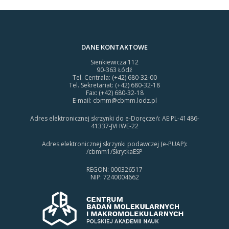
DANE KONTAKTOWE
Sienkiewicza 112
90-363 Łódź
Tel. Centrala: (+42) 680-32-00
Tel. Sekretariat: (+42) 680-32-18
Fax: (+42) 680-32-18
E-mail:
cbmm@cbmm.lodz.pl
Adres elektronicznej skrzynki do e-Doręczeń: AE:PL-41486-
41337-JVHWE-22
Adres elektronicznej skrzynki podawczej (e-PUAP):
/cbmm1/SkrytkaESP
REGON: 000326517
NIP: 7240004662