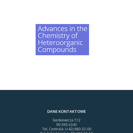
DANE KONTAKTOWE
Sienkiewicza 112
90-363 Łódź
Tel. Centrala: (+42) 680-32-00