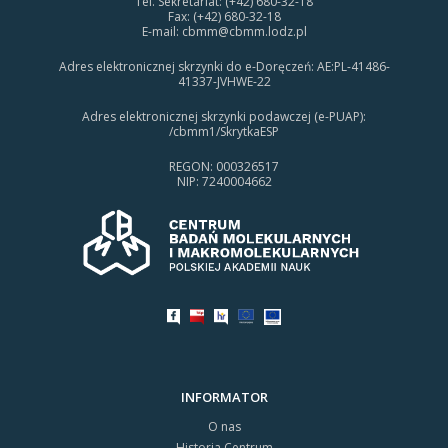
Tel. Sekretariat: (+42) 680-32-18
Fax: (+42) 680-32-18
E-mail:
cbmm@cbmm.lodz.pl
Adres elektronicznej skrzynki do e-Doręczeń: AE:PL-41486-
41337-JVHWE-22
Adres elektronicznej skrzynki podawczej (e-PUAP):
/cbmm1/SkrytkaESP
REGON: 000326517
NIP: 7240004662
INFORMATOR
O nas
Historia Centrum