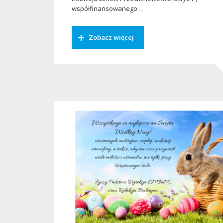
współfinansowanego…
Zobacz więcej