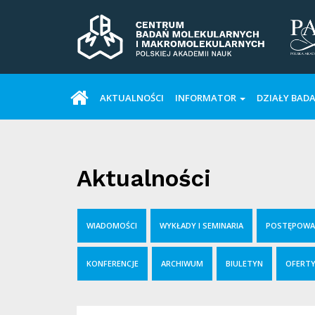
AKTUALNOŚCI
INFORMATOR
DZIAŁY BAD
Aktualności
WIADOMOŚCI
WYKŁADY I SEMINARIA
POSTĘPOWAN
KONFERENCJE
ARCHIWUM
BIULETYN
OFERTY