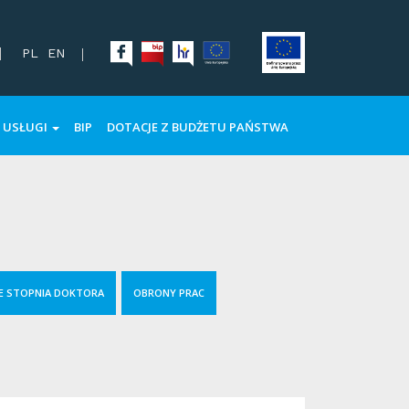
PL
EN
USŁUGI
BIP
DOTACJE Z BUDŻETU PAŃSTWA
E STOPNIA DOKTORA
OBRONY PRAC