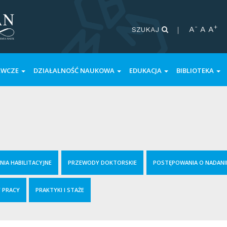
-
+
A
A
A
SZUKAJ
AWCZE
DZIAŁALNOŚĆ NAUKOWA
EDUKACJA
BIBLIOTEKA
IA HABILITACYJNE
PRZEWODY DOKTORSKIE
POSTĘPOWANIA O NADANI
 PRACY
PRAKTYKI I STAŻE