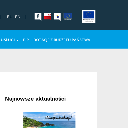
PL
EN
USŁUGI
BIP
DOTACJE Z BUDŻETU PAŃSTWA
Najnowsze aktualności