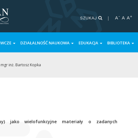
-
+
A
A
A
SZUKAJ
AWCZE
DZIAŁALNOŚĆ NAUKOWA
EDUKACJA
BIBLIOTEKA
»
mgr inż. Bartosz Kopka
oliny) jako wielofunkcyjne materiały o zadanych