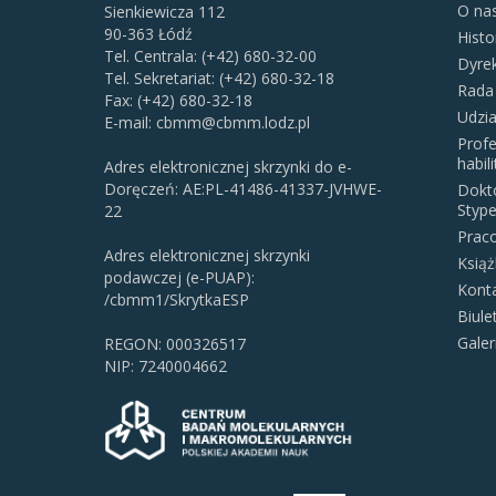
O na
Sienkiewicza 112
90-363 Łódź
Histo
Tel. Centrala: (+42) 680-32-00
Dyre
Tel. Sekretariat: (+42) 680-32-18
Rada
Fax: (+42) 680-32-18
Udzi
E-mail:
cbmm@cbmm.lodz.pl
Profe
habil
Adres elektronicznej skrzynki do e-
Doręczeń: AE:PL-41486-41337-JVHWE-
Dokto
Stype
22
Prac
Adres elektronicznej skrzynki
Książ
podawczej (e-PUAP):
Kont
/cbmm1/SkrytkaESP
Biul
Galer
REGON: 000326517
NIP: 7240004662