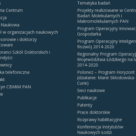
s
Tematyka badań
ria Centrum
Projekty realizowane w Cent
Badań Molekularnych i
kcja
Makromolekularnych PAN
 Naukowa
Program Operacyjny Innowac
ał w organizacjach naukowych
Gospodarka
sorowie i doktorzy
Program Operacyjny Inteligen
itowani
Rozwój 2014-2020
ranci Szkół Doktorskich i
Regionalny Program Operacy
ndyści
Województwa Łódzkiego na l
ownicy
2014-2020
ka telefoniczna
Polonez – Program Horyzont
(działanie: Marie Skłodowska-
akt
Curie)
etyn CBMiM PAN
Sieci naukowe
ie
Publikacje
Patenty
Prace doktorskie
Rozprawy habilitacyjne
Konferencja Instytutów
Naukowych Łodzi