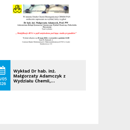
Wykład Dr hab. inż.
Małgorzaty Adamczyk z
8/05
Wydziału Chemii,…
026