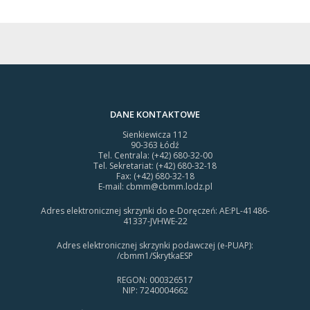
DANE KONTAKTOWE
Sienkiewicza 112
90-363 Łódź
Tel. Centrala: (+42) 680-32-00
Tel. Sekretariat: (+42) 680-32-18
Fax: (+42) 680-32-18
E-mail:
cbmm@cbmm.lodz.pl
Adres elektronicznej skrzynki do e-Doręczeń: AE:PL-41486-
41337-JVHWE-22
Adres elektronicznej skrzynki podawczej (e-PUAP):
/cbmm1/SkrytkaESP
REGON: 000326517
NIP: 7240004662