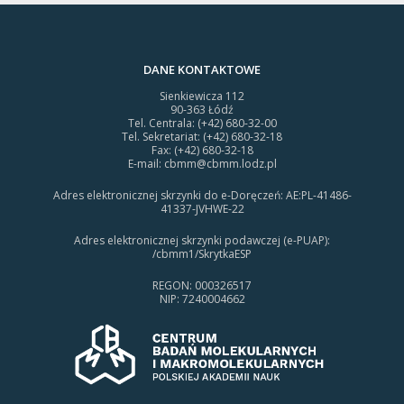
DANE KONTAKTOWE
Sienkiewicza 112
90-363 Łódź
Tel. Centrala: (+42) 680-32-00
Tel. Sekretariat: (+42) 680-32-18
Fax: (+42) 680-32-18
E-mail:
cbmm@cbmm.lodz.pl
Adres elektronicznej skrzynki do e-Doręczeń: AE:PL-41486-
41337-JVHWE-22
Adres elektronicznej skrzynki podawczej (e-PUAP):
/cbmm1/SkrytkaESP
REGON: 000326517
NIP: 7240004662