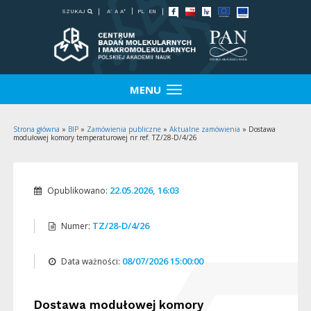
-
+
SZUKAJ
PL
EN
A
A
A
MENU
Strona główna
»
BIP
»
Zamówienia publiczne
»
Aktualne zamówienia
»
Dostawa
modułowej komory temperaturowej nr ref. TZ/28-D/4/26
22.05.2026, 16:03
Opublikowano:
TZ/28-D/4/26
Numer:
08/07/2026 15:00:00
Data ważności:
Dostawa modułowej komory