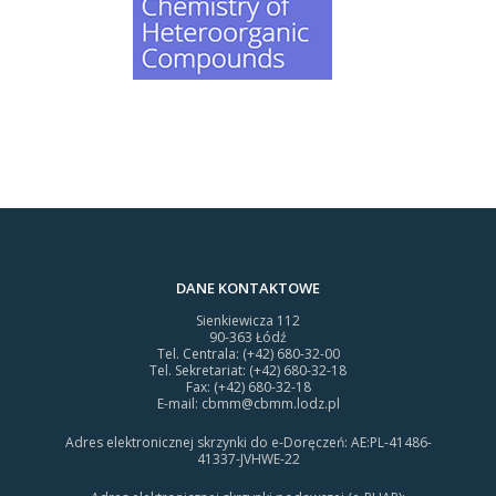
DANE KONTAKTOWE
Sienkiewicza 112
90-363 Łódź
Tel. Centrala: (+42) 680-32-00
Tel. Sekretariat: (+42) 680-32-18
Fax: (+42) 680-32-18
E-mail:
cbmm@cbmm.lodz.pl
Adres elektronicznej skrzynki do e-Doręczeń: AE:PL-41486-
41337-JVHWE-22