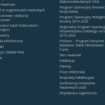
Makromolekularnych PAN
 Naukowa
Program Operacyjny Innowac
ał w organizacjach naukowych
Gospodarka
sorowie i doktorzy
Program Operacyjny Inteligen
itowani
Rozwój 2014-2020
ranci Szkół Doktorskich i
Regionalny Program Operacy
ndyści
Województwa Łódzkiego na l
ownicy
2014-2020
ka telefoniczna
Polonez – Program Horyzont
(działanie: Marie Skłodowska-
akt
Curie)
etyn CBMiM PAN
Sieci naukowe
ie
Publikacje
Patenty
Prace doktorskie
Rozprawy habilitacyjne
Konferencja Instytutów
Naukowych Łodzi
Współpraca zagraniczna