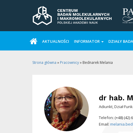
AKTUALNOŚCI
INFORMATOR
DZIAŁY BAD
Strona główna
»
Pracownicy
»
Bednarek Melania
dr hab.
Me
Adiunkt, Dział Fun
Telefon: (+48) (42) 
Email:
melania.be