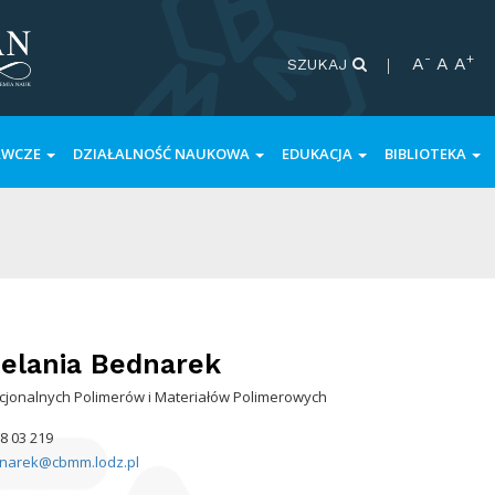
-
+
A
A
A
SZUKAJ
AWCZE
DZIAŁALNOŚĆ NAUKOWA
EDUKACJA
BIBLIOTEKA
lania Bednarek
kcjonalnych Polimerów i Materiałów Polimerowych
68 03 219
dnarek@cbmm.lodz.pl