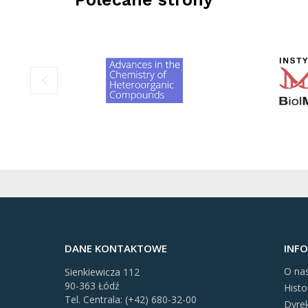
DANE KONTAKTOWE
INF
O na
Sienkiewicza 112
90-363 Łódź
Histo
Tel. Centrala: (+42) 680-32-00
Dyre