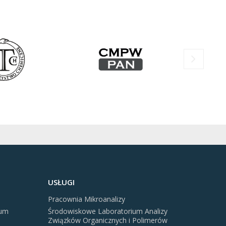
USŁUGI
Pracownia Mikroanalizy
rum
Środowiskowe Laboratorium Analizy
Związków Organicznych i Polimerów