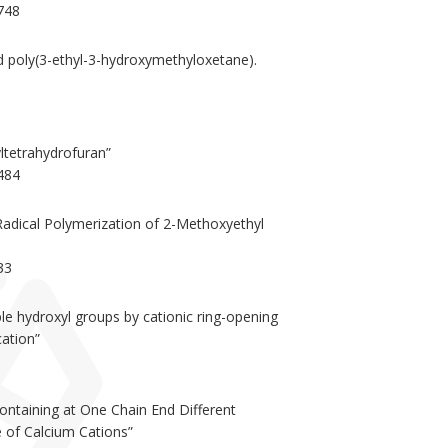
3748
d poly(3-ethyl-3-hydroxymethyloxetane).
ltetrahydrofuran”
6484
adical Polymerization of 2-Methoxyethyl
33
le hydroxyl groups by cationic ring-opening
cation”
ntaining at One Chain End Different
 of Calcium Cations”