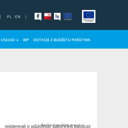
PL
EN
USŁUGI
BIP
DOTACJE Z BUDŻETU PAŃSTWA