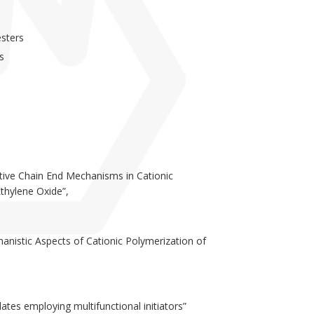
esters
s
ive Chain End Mechanisms in Cationic
thylene Oxide”,
anistic Aspects of Cationic Polymerization of
ates employing multifunctional initiators”