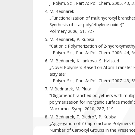
J. Polym. Sci., Part A: Pol. Chem. 2005, 43, 
M. Bednarek
„Functionalization of multihydroxyl branche
Synthesis of star poly(ethylene oxide)”
Polimery 2006, 51, 727
M. Bednarek, P. Kubisa
”Cationic Polymerization of 2-hydroxymethy
J. Polym. Sci., Part A: Pol. Chem. 2006, 44, 
M. Bednarek, K. Jankova, S. Hvilsted
„Novel Polymers Based on Atom Transfer R
acrylate”
J. Polym. Sci., Part A: Pol. Chem. 2007, 45, 3
M.Bednarek, M. Pluta
“Oligomeric branched polyethers with multip
polymerization for inorganic surface modifi
Macromol. Symp. 2010, 287, 119
M. Bednarek, T. Biedro?, P. Kubisa
„Aggregation of ?-Caprolactone Polymers Co
Number of Carboxyl Groups in the Presence