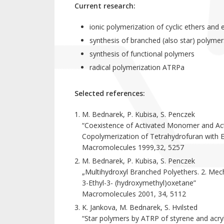
Current research:
ionic polymerization of cyclic ethers and 
synthesis of branched (also star) polymer
synthesis of functional polymers
radical polymerization ATRPa
Selected references:
M. Bednarek, P. Kubisa, S. Penczek
“Coexistence of Activated Monomer and Act
Copolymerization of Tetrahydrofuran with E
Macromolecules 1999,32, 5257
M. Bednarek, P. Kubisa, S. Penczek
„Multihydroxyl Branched Polyethers. 2. Mech
3-Ethyl-3- (hydroxymethyl)oxetane”
Macromolecules 2001, 34, 5112
K. Jankova, M. Bednarek, S. Hvilsted
“Star polymers by ATRP of styrene and acryl