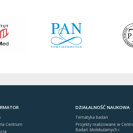
ORMATOR
DZIAŁALNOŚĆ NAUKOWA
s
Tematyka badań
ria Centrum
Projekty realizowane w Cent
Badań Molekularnych i
kcja